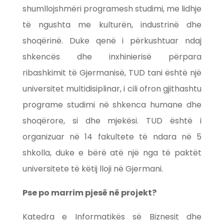
shumllojshmëri programesh studimi, me lidhje
të ngushta me kulturën, industrinë dhe
shoqërinë. Duke qenë i përkushtuar ndaj
shkencës dhe inxhinierisë përpara
ribashkimit të Gjermanisë, TUD tani është një
universitet multidisiplinar, i cili ofron gjithashtu
programe studimi në shkenca humane dhe
shoqërore, si dhe mjekësi. TUD është i
organizuar në 14 fakultete të ndara në 5
shkolla, duke e bërë atë një nga të paktët
universitete të këtij lloji në Gjermani.
Pse po marrim pjesë në projekt?
Katedra e Informatikës së Biznesit dhe