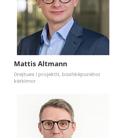
Mattis Altmann
Drejtues i projektit, bashkëpunëtor
kërkimor